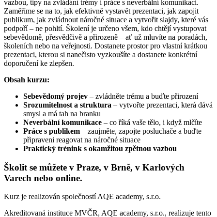
vazbou, tipy na zvládání trémy i práce s neverbální komunikací.
Zaměříme se na to, jak efektivně vystavět prezentaci, jak zapojit
publikum, jak zvládnout náročné situace a vytvořit slajdy, které vás
podpoří – ne pohltí. Školení je určeno všem, kdo chtějí vystupovat
sebevědomě, přesvědčivě a přirozeně – ať už mluvíte na poradách,
školeních nebo na veřejnosti. Dostanete prostor pro vlastní krátkou
prezentaci, kterou si nanečisto vyzkoušíte a dostanete konkrétní
doporučení ke zlepšen.
Obsah kurzu:
Sebevědomý projev
– zvládněte trému a buďte přirození
Srozumitelnost a struktura
– vytvořte prezentaci, která dává
smysl a má tah na branku
Neverbální komunikace
– co říká vaše tělo, i když mlčíte
Práce s publikem
– zaujměte, zapojte posluchače a buďte
připraveni reagovat na náročné situace
Praktický trénink s okamžitou zpětnou vazbou
Školit se můžete v Praze, v Brně, v Karlových
Varech nebo online.
Kurz je realizován společností AQE academy, s.r.o.
Akreditovaná instituce MVČR, AQE academy, s.r.o., realizuje tento