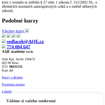
kurz v souladu se zněním § 27 odst. 1 zákona č. 312/2002 Sb., o
úřednících územních samosprávných celků a o změně některých
zákonů.
Podobné kurzy
Všechny kurzy
sedlacek@AQE.cz
774 004 647
AQE academy s.r.o.
třída Kpt. Jaroše 1944/31
602 00 Brno
IČO:
08431531
Kam dál
Kurzy a školení
Pronájem prostor
Lektoři
Vážíme si vašeho soukromí