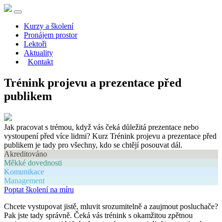
Kurzy a školení
Pronájem prostor
Lektoři
Aktuality
Kontakt
Trénink projevu a prezentace před
publikem
Jak pracovat s trémou, když vás čeká důležitá prezentace nebo
vystoupení před více lidmi? Kurz Trénink projevu a prezentace před
publikem je tady pro všechny, kdo se chtějí posouvat dál.
Akreditováno
Měkké dovednosti
Komunikace
Management
Poptat školení na míru
Chcete vystupovat jistě, mluvit srozumitelně a zaujmout posluchače?
Pak jste tady správně. Čeká vás trénink s okamžitou zpětnou