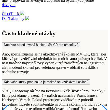
dítě, příspěvku na živobytí a doplatku na bydlení) do jediné
dávky…
Číst článek
Další aktuality
Často kladené otázky
Nabízíte akreditovaná školení MV ČR pro úředníky?
Ano, specializujeme se na akreditovaná školení MV ČR, která jsou
klíčová pro vzdělávání úředníků územních samosprávných celků. V
naší nabídce najdete široký výběr kurzů zaměřených na legislativu,
ale i moderní školení pro veřejnou správu v oblasti soft skills a
osobního rozvoje.
Kde vaše kurzy probíhají a je možné se vzdělávat i online?
V AQE academy sázíme na flexibilitu. Naše školení pro úředníky i
firmy pořádáme prezenčně v našich učebnách v Praze, Brně a
Karlových Varech. Pokud preferujete vzdělávání z pohodlí
kanceláře, můžete zvolit interaktivní online školení. Formu výuky si
jednoduše vyberete přímo v přihlašovacím formuláři na webu