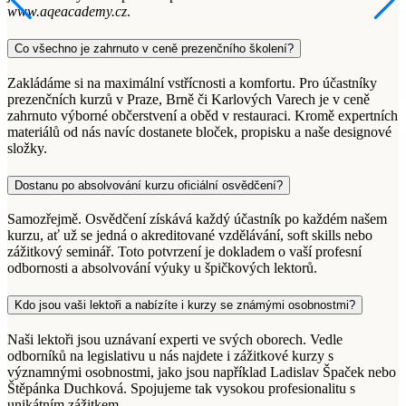
www.aqeacademy.cz
.
Co všechno je zahrnuto v ceně prezenčního školení?
Zakládáme si na maximální vstřícnosti a komfortu. Pro účastníky
prezenčních kurzů v Praze, Brně či Karlových Varech je v ceně
zahrnuto výborné občerstvení a oběd v restauraci. Kromě expertních
materiálů od nás navíc dostanete bloček, propisku a naše designové
složky.
Dostanu po absolvování kurzu oficiální osvědčení?
Samozřejmě. Osvědčení získává každý účastník po každém našem
kurzu, ať už se jedná o akreditované vzdělávání, soft skills nebo
zážitkový seminář. Toto potvrzení je dokladem o vaší profesní
odbornosti a absolvování výuky u špičkových lektorů.
Kdo jsou vaši lektoři a nabízíte i kurzy se známými osobnostmi?
Naši lektoři jsou uznávaní experti ve svých oborech. Vedle
odborníků na legislativu u nás najdete i zážitkové kurzy s
významnými osobnostmi, jako jsou například Ladislav Špaček nebo
Štěpánka Duchková. Spojujeme tak vysokou profesionalitu s
unikátním zážitkem.