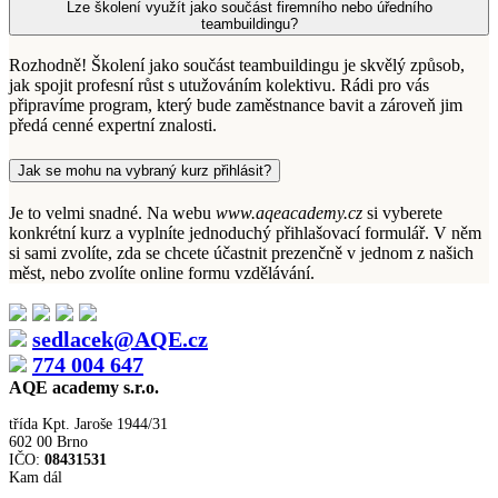
Lze školení využít jako součást firemního nebo úředního
teambuildingu?
Rozhodně! Školení jako součást teambuildingu je skvělý způsob,
jak spojit profesní růst s utužováním kolektivu. Rádi pro vás
připravíme program, který bude zaměstnance bavit a zároveň jim
předá cenné expertní znalosti.
Jak se mohu na vybraný kurz přihlásit?
Je to velmi snadné. Na webu
www.aqeacademy.cz
si vyberete
konkrétní kurz a vyplníte jednoduchý přihlašovací formulář. V něm
si sami zvolíte, zda se chcete účastnit prezenčně v jednom z našich
měst, nebo zvolíte online formu vzdělávání.
sedlacek@AQE.cz
774 004 647
AQE academy s.r.o.
třída Kpt. Jaroše 1944/31
602 00 Brno
IČO:
08431531
Kam dál