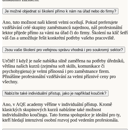
Je možné objednat si školení přímo k nám na úřad nebo do firmy?
Ano, tuto možnost naši klienti velmi oceňují. Pokud preferujete
vzdělávání celé skupiny zaměstnanců najednou, náš profesionální
lektor přijede přímo za vámi na úřad či do firmy. Školení na klíč šetří
váš čas a umožňuje řešit konkrétní potřeby vašeho pracoviště.
Jsou vaše školení pro veřejnou správu vhodná i pro soukromý sektor?
Určitě! I když je naše nabídka silně zaměřena na potřeby úředníků,
většina našich kurzů (zejména soft skills, komunikace či
psychohygiena) je velmi přínosná i pro zaměstnance firem.
Přinášíme profesionální vzdělávání za velmi příznivé ceny pro
všechny.
Nabízíte také individuální přístup, jako je například koučink?
Ano, v AQE academy věříme v individuální přístup. Kromě
klasických skupinových kurzů nabízíme také možnost
individuálního koučingu. Tato forma spolupráce je ideální pro ty,
kteří hledají intenzivní osobní rozvoj pod vedením profesionála.