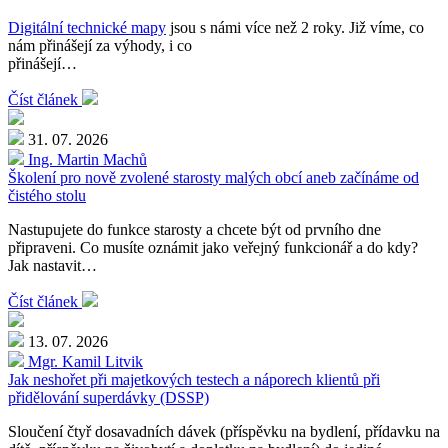
Digitální technické mapy
jsou s námi více než 2 roky. Již víme, co
nám přinášejí za výhody, i co
přinášejí…
Číst článek
31. 07. 2026
Ing. Martin Machů
Školení pro nově zvolené starosty malých obcí aneb začínáme od
čistého stolu
Nastupujete do funkce starosty a chcete být od prvního dne
připraveni. Co musíte oznámit jako veřejný funkcionář a do kdy?
Jak nastavit…
Číst článek
13. 07. 2026
Mgr. Kamil Litvik
Jak neshořet při majetkových testech a náporech klientů při
přidělování superdávky (DSSP)
Sloučení čtyř dosavadních dávek (příspěvku na bydlení, přídavku na