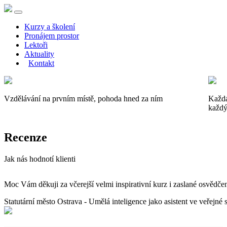
Kurzy a školení
Pronájem prostor
Lektoři
Aktuality
Kontakt
Vzdělávání na prvním místě, pohoda hned za ním
Každá
každý
Recenze
Jak nás hodnotí klienti
Moc Vám děkuji za včerejší velmi inspirativní kurz i zaslané osvědčen
Statutární město Ostrava - Umělá inteligence jako asistent ve veřejn