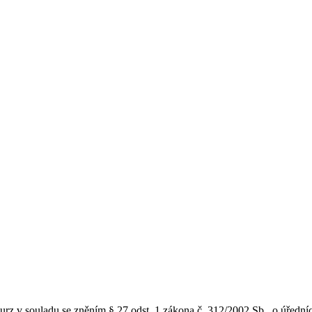
kurz v souladu se zněním § 27 odst. 1 zákona č. 312/2002 Sb., o úřed