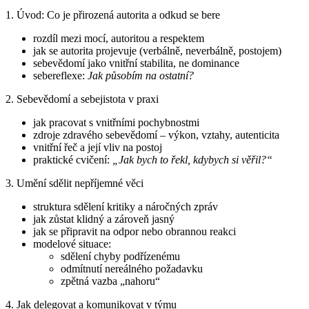
1. Úvod: Co je přirozená autorita a odkud se bere
rozdíl mezi mocí, autoritou a respektem
jak se autorita projevuje (verbálně, neverbálně, postojem)
sebevědomí jako vnitřní stabilita, ne dominance
sebereflexe:
Jak působím na ostatní?
2. Sebevědomí a sebejistota v praxi
jak pracovat s vnitřními pochybnostmi
zdroje zdravého sebevědomí – výkon, vztahy, autenticita
vnitřní řeč a její vliv na postoj
praktické cvičení:
„Jak bych to řekl, kdybych si věřil?“
3. Umění sdělit nepříjemné věci
struktura sdělení kritiky a náročných zpráv
jak zůstat klidný a zároveň jasný
jak se připravit na odpor nebo obrannou reakci
modelové situace:
sdělení chyby podřízenému
odmítnutí nereálného požadavku
zpětná vazba „nahoru“
4. Jak delegovat a komunikovat v týmu