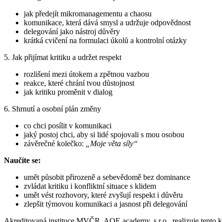
jak předejít mikromanagementu a chaosu
komunikace, která dává smysl a udržuje odpovědnost
delegování jako nástroj důvěry
krátká cvičení na formulaci úkolů a kontrolní otázky
5. Jak přijímat kritiku a udržet respekt
rozlišení mezi útokem a zpětnou vazbou
reakce, které chrání tvou důstojnost
jak kritiku proměnit v dialog
6. Shrnutí a osobní plán změny
co chci posílit v komunikaci
jaký postoj chci, aby si lidé spojovali s mou osobou
závěrečné kolečko:
„Moje věta síly“
Naučíte se:
umět působit přirozeně a sebevědomě bez dominance
zvládat kritiku i konfliktní situace s klidem
umět vést rozhovory, které zvyšují respekt i důvěru
zlepšit týmovou komunikaci a jasnost při delegování
Akreditovaná instituce MVČR, AQE academy, s.r.o., realizuje tento 