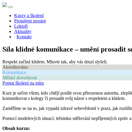
Kurzy a školení
Pronájem prostor
Lektoři
Aktuality
Kontakt
Síla klidné komunikace – umění prosadit s
Respekt začíná klidem. Mluvte tak, aby vás druzí slyšeli.
Akreditováno
Komunikace
Měkké dovednosti
Poptat školení na míru
Kurz je určen všem, kdo chtějí posílit svou přirozenou autoritu, zlep
komunikovat s kolegy či prosadit svůj názor s respektem a klidem.
Zaměříme se na to, jak vypadá zdravé sebevědomí v praxi, jak rozlišit 
Pomocí modelových situací, tréninku sdělování nepříjemných zpráv a c
Obsah kurzu: