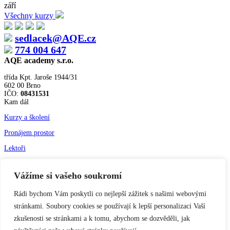
září
Všechny kurzy
sedlacek@AQE.cz
774 004 647
AQE academy s.r.o.
třída Kpt. Jaroše 1944/31
602 00 Brno
IČO:
08431531
Kam dál
Kurzy a školení
Pronájem prostor
Lektoři
Vážíme si vašeho soukromí
Aktuality
Rádi bychom Vám poskytli co nejlepší zážitek s našimi webovými
Kontakt
stránkami. Soubory cookies se používají k lepší personalizaci Vaší
Obchodní podmínky
zkušenosti se stránkami a k tomu, abychom se dozvěděli, jak
Sledujte nás