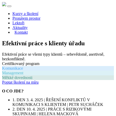
Kurzy a školení
Pronájem prostor
Lektoři
Aktuality
Kontakt
Efektivní práce s klienty úřadu
Efektivní práce se všemi typy klientů – sebevědomě, asertivně,
bezkonfliktně.
Certifikovaný program
Komunikace
Management
Měkké dovednosti
Poptat školení na míru
O CO JDE?
1. DEN 3. 4. 2025 | ŘEŠENÍ KONFLIKTŮ V
KOMUNIKACI S KLIENTEM | PETR SUCHÁČEK
2. DEN 10. 4. 2025 | PRÁCE S RIZIKOVÝMI
SKUPINAMI | HELENA MACKOVÁ