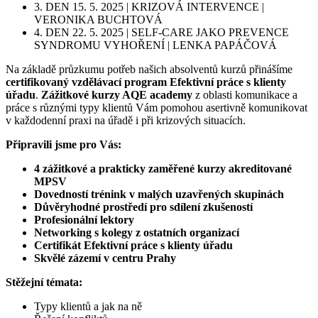
3. DEN 15. 5. 2025 | KRIZOVÁ INTERVENCE |
VERONIKA BUCHTOVÁ
4. DEN 22. 5. 2025 | SELF-CARE JAKO PREVENCE
SYNDROMU VYHOŘENÍ | LENKA PAPÁČOVÁ
Na základě průzkumu potřeb našich absolventů kurzů přinášíme
certifikovaný vzdělávací program Efektivní práce s klienty
úřadu
.
Zážitkové kurzy AQE academy
z oblasti komunikace a
práce s různými typy klientů Vám pomohou asertivně komunikovat
v každodenní praxi na úřadě i při krizových situacích.
Připravili jsme pro Vás:
4 zážitkové a prakticky zaměřené kurzy
akreditované
MPSV
Dovedností trénink v malých uzavřených skupinách
Důvěryhodné prostředí pro sdílení zkušeností
Profesionální lektory
Networking s kolegy z ostatních organizací
Certifikát Efektivní práce s klienty úřadu
Skvělé zázemí v centru Prahy
Stěžejní témata:
Typy klientů a jak na ně