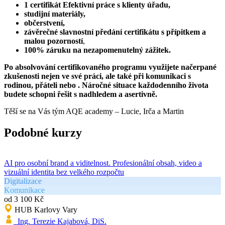
1 certifikát Efektivní práce s klienty úřadu,
studijní materiály,
občerstvení,
závěrečné slavnostní předání certifikátu s přípitkem a
malou pozorností
,
100% záruku na nezapomenutelný zážitek.
Po absolvování certifikovaného programu využijete načerpané
zkušenosti nejen ve své práci, ale také při komunikaci s
rodinou, přáteli nebo . Náročné situace každodenního života
budete schopni řešit s nadhledem a asertivně.
Těší se na Vás tým AQE academy – Lucie, Irča a Martin
Podobné kurzy
AI pro osobní brand a viditelnost. Profesionální obsah, video a
vizuální identita bez velkého rozpočtu
Digitalizace
Komunikace
od 3 100 Kč
HUB Karlovy Vary
Ing. Terezie Kajabová, DiS.