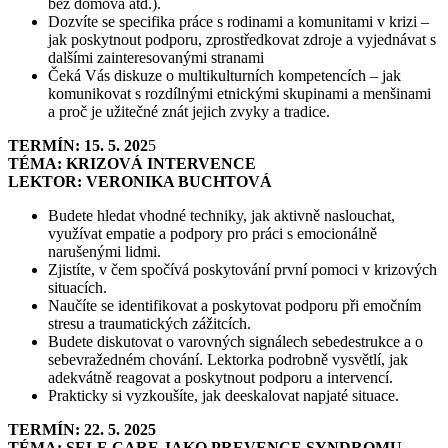
bez domova atd.).
Dozvíte se specifika práce s rodinami a komunitami v krizi –
jak poskytnout podporu, zprostředkovat zdroje a vyjednávat s
dalšími zainteresovanými stranami
Čeká Vás diskuze o multikulturních kompetencích – jak
komunikovat s rozdílnými etnickými skupinami a menšinami
a proč je užitečné znát jejich zvyky a tradice.
TERMÍN: 15. 5. 202
5
TÉMA: KRIZOVÁ INTERVENCE
LEKTOR: VERONIKA BUCHTOVÁ
Budete hledat vhodné techniky, jak aktivně naslouchat,
využívat empatie a podpory pro práci s emocionálně
narušenými lidmi.
Zjistíte, v čem spočívá poskytování první pomoci v krizových
situacích.
Naučíte se identifikovat a poskytovat podporu při emočním
stresu a traumatických zážitcích.
Budete diskutovat o varovných signálech sebedestrukce a o
sebevražedném chování. Lektorka podrobně vysvětlí, jak
adekvátně reagovat a poskytnout podporu a intervencí.
Prakticky si vyzkoušíte, jak deeskalovat napjaté situace.
TERMÍN: 22. 5. 2025
TÉMA: SELF-CARE JAKO PREVENCE SYNDROMU