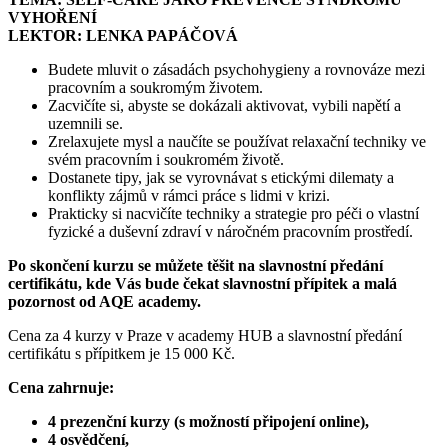
VYHOŘENÍ
LEKTOR: LENKA PAPÁČOVÁ
Budete mluvit o zásadách psychohygieny a rovnováze mezi
pracovním a soukromým životem.
Zacvičíte si, abyste se dokázali aktivovat, vybili napětí a
uzemnili se.
Zrelaxujete mysl a naučíte se používat relaxační techniky ve
svém pracovním i soukromém životě.
Dostanete tipy, jak se vyrovnávat s etickými dilematy a
konflikty zájmů v rámci práce s lidmi v krizi.
Prakticky si nacvičíte techniky a strategie pro péči o vlastní
fyzické a duševní zdraví v náročném pracovním prostředí.
Po skončení kurzu se můžete těšit na slavnostní předání
certifikátu, kde Vás bude čekat slavnostní přípitek a malá
pozornost od AQE academy.
Cena za 4 kurzy v Praze v academy HUB a slavnostní předání
certifikátu s přípitkem je 15 000 Kč.
Cena zahrnuje:
4 prezenční kurzy (s možností připojení online),
4 osvědčení,