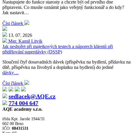
Nastupujete do funkce starosty a chcete být od prvního dne
připraveni. Co musíte oznámit jako veřejný funkcionář a do kdy?
Jak nastavit…
Číst článek
13. 07. 2026
Mgr. Kamil Litvik
Jak neshořet při majetkových testech a náporech klientů při
přidělování superdávky (DSSP)
Sloučení čtyř dosavadních dávek (příspěvku na bydlení, přídavku na
dítě, příspěvku na živobytí a doplatku na bydlení) do jediné
dávky…
Číst článek
sedlacek@AQE.cz
774 004 647
AQE academy s.r.o.
třída Kpt. Jaroše 1944/31
602 00 Brno
IČO:
08431531