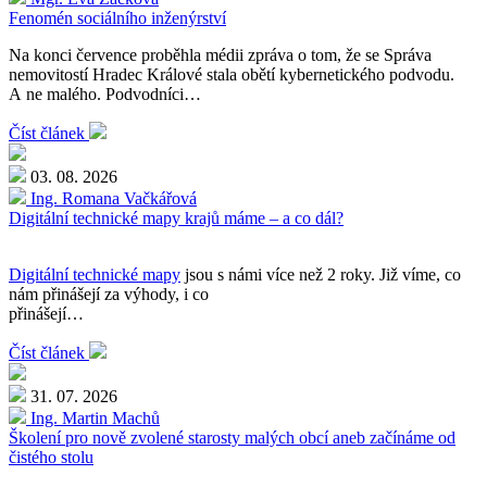
Fenomén sociálního inženýrství
Na konci července proběhla médii zpráva o tom, že se Správa
nemovitostí Hradec Králové stala obětí kybernetického podvodu.
A ne malého. Podvodníci…
Číst článek
03. 08. 2026
Ing. Romana Vačkářová
Digitální technické mapy krajů máme – a co dál?
Digitální technické mapy
jsou s námi více než 2 roky. Již víme, co
nám přinášejí za výhody, i co
přinášejí…
Číst článek
31. 07. 2026
Ing. Martin Machů
Školení pro nově zvolené starosty malých obcí aneb začínáme od
čistého stolu