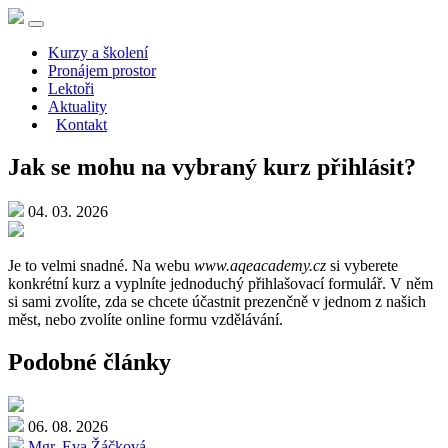
Kurzy a školení
Pronájem prostor
Lektoři
Aktuality
Kontakt
Jak se mohu na vybraný kurz přihlásit?
04. 03. 2026
Je to velmi snadné. Na webu
www.aqeacademy.cz
si vyberete
konkrétní kurz a vyplníte jednoduchý přihlašovací formulář. V něm
si sami zvolíte, zda se chcete účastnit prezenčně v jednom z našich
měst, nebo zvolíte online formu vzdělávání.
Podobné články
06. 08. 2026
Mgr. Eva Žáčková